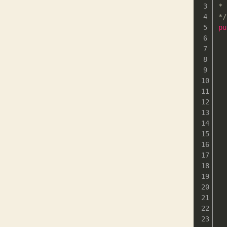
*
*/
pu