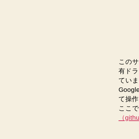
このサ
有ドラ
ていま
Goog
て操作
ここで
（gith