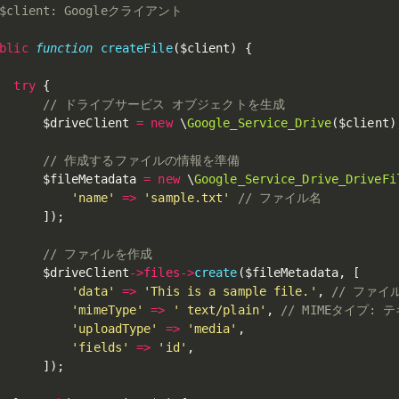
 $client: Googleクライアント

blic
function
createFile
(
$client
)
{
try
{
// ドライブサービス オブジェクトを生成
$driveClient
=
new
\
Google_Service_Drive
(
$client
)
// 作成するファイルの情報を準備
$fileMetadata
=
new
\
Google_Service_Drive_DriveFi
'name'
=
>
'sample.txt'
// ファイル名
]
)
;
// ファイルを作成
$driveClient
-
>
files
-
>
create
(
$fileMetadata
,
[
'data'
=
>
'This is a sample file.'
,
// ファイ
'mimeType'
=
>
' text/plain'
,
// MIMEタイプ:
'uploadType'
=
>
'media'
,
'fields'
=
>
'id'
,
]
)
;