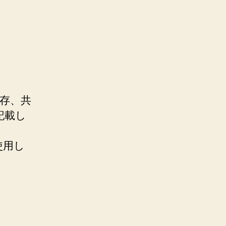
保存、共
記載し
ス使用し