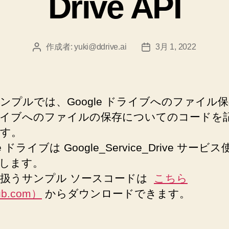
Drive API
ー
作成者:
yuki@ddrive.ai
3月 1, 2022
投
投
稿
稿
者
日
ンプルでは、Google ドライブへのファイル
イブへのファイルの保存についてのコードを
す。
le ドライブは Google_Service_Drive サービ
します。
扱うサンプル ソースコードは
こちら
ub.com）
からダウンロードできます。