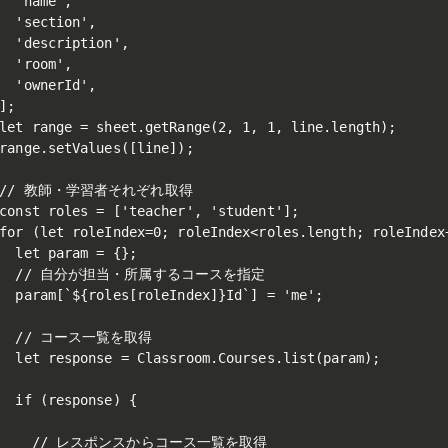
  'name',

  'section',

  'description',

  'room',

  'ownerId',

];

let range = sheet.getRange(2, 1, 1, line.length);

range.setValues([line]);

 // 教師・学習者それぞれ取得

const roles = ['teacher', 'student'];

for (let roleIndex=0; roleIndex<roles.length; roleIndex+
  let param = {};

   // 自分が担当・所属するコースを指定

  param[`${roles[roleIndex]}Id`] = 'me';

   // コース一覧を取得

  let response = Classroom.Courses.list(param);

  if (response) {

     // レスポンスからコース一覧を取得
