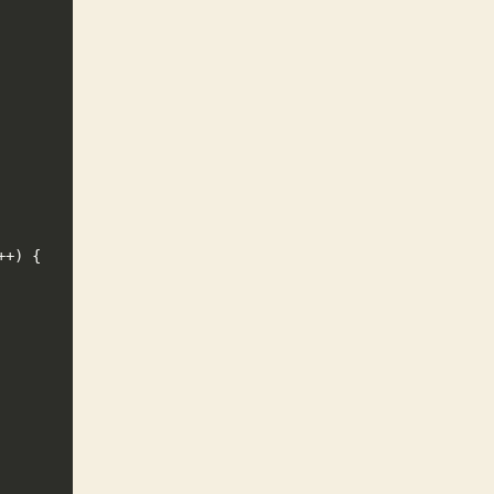
+) {
