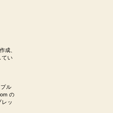
の作成、
載してい
ンプル
om の
プレッ