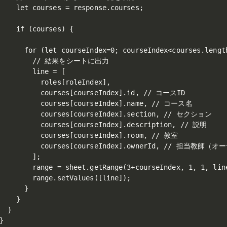
    let courses = response.courses;

    if (courses) {

      for (let courseIndex=0; courseIndex<courses.length
         // 結果をシートに出力

        line = [

          roles[roleIndex],

          courses[courseIndex].id, // コースID

          courses[courseIndex].name, // コース名

           courses[courseIndex].section, // セクション

          courses[courseIndex].description, // 説明

          courses[courseIndex].room, // 教室

           courses[courseIndex].ownerId, // 担当教師（オ
        ];

        range = sheet.getRange(3+courseIndex, 1, 1, line
        range.setValues([line]);

      }

    }

  }

}
