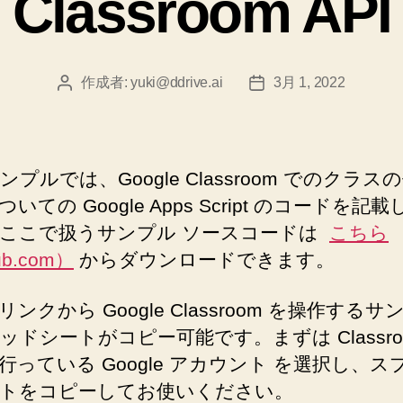
Classroom API
ー
作成者:
yuki@ddrive.ai
3月 1, 2022
投
投
稿
稿
者
日
プルでは、Google Classroom でのクラス
いての Google Apps Script のコードを記
ここで扱うサンプル ソースコードは
こちら
ub.com）
からダウンロードできます。
ンクから Google Classroom を操作するサ
ッドシートがコピー可能です。まずは Classro
行っている Google アカウント を選択し、ス
トをコピーしてお使いください。