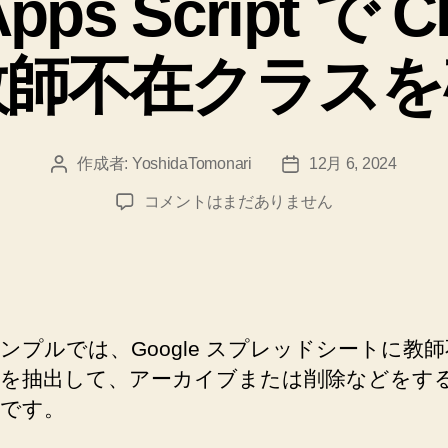
Apps Script で C
ー
教師不在クラスを
作成者:
YoshidaTomonari
12月 6, 2024
投
投
稿
稿
Google
コメントはまだありません
者
日
Apps
Script
で
Classroom
の
教
ンプルでは、Google スプレッドシートに教
師
を抽出して、アーカイブまたは削除などをす
不
です。
在
ク