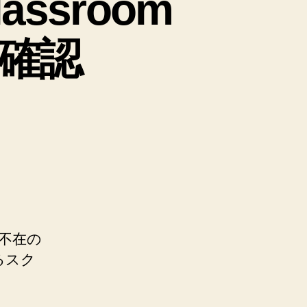
lassroom
確認
師不在の
るスク