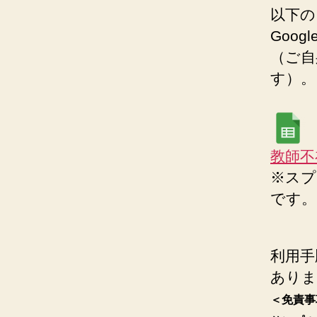
以下の
Goo
（ご自
す）。
教師不在
※スプ
です。
利用手
ありま
＜免責事