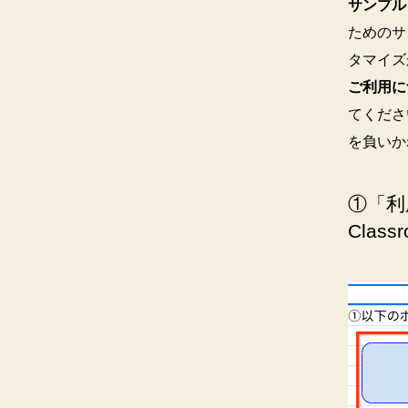
サンプル
ためのサ
タマイズ
ご利用に
てくださ
を負いか
①「利
Cla